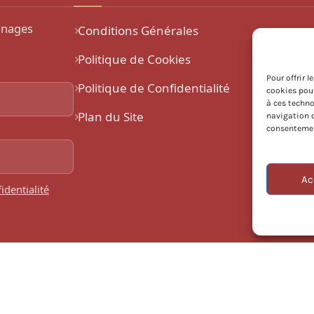
gnages
Conditions Générales
Politique de Cookies
Pour offrir 
Politique de Confidentialité
cookies pour
à ces techno
Plan du Site
navigation o
consentement
Ac
identialité
ght © 2026 Centre Évangélique Sauveur du monde. Tous droits ré
ésigné, développé et hébergé par
Développement Web DEMENG