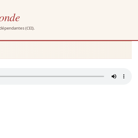
monde
ndépendantes (CEI).