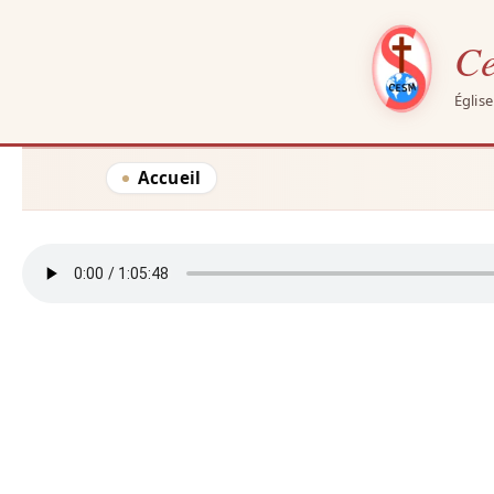
Ce
Églis
Aller
Accueil
au
contenu