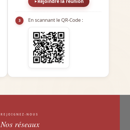
Rejoindre la réunion
En scannant le QR-Code :
3
REJOIGNEZ-NOUS
Nos réseaux