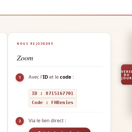
NOUS REJOINDRE
Zoom
VERS
DU
Avec l'
ID
et le
code
:
1
JOUR
ID : 8715167701
Code : FHBenies
Via le lien direct :
2