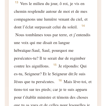
13
Vers le milieu du jour, ô roi, je vis en
chemin resplendir autour de moi et de mes
compagnons une lumière venant du ciel, et
14
dont l’éclat surpassait celui du soleil.
Nous tombâmes tous par terre, et j’entendis
une voix qui me disait en langue
hébraïque:Saul, Saul, pourquoi me
persécutes-tu? Il te serait dur de regimber
15
contre les aiguillons.
Je répondis: Qui
es-tu, Seigneur? Et le Seigneur dit:Je suis
16
Jésus que tu persécutes.
Mais lève-toi, et
tiens-toi sur tes pieds; car je te suis apparu
pour t’établir ministre et témoin des choses
que tu as vues et de celles pour lesquelles je