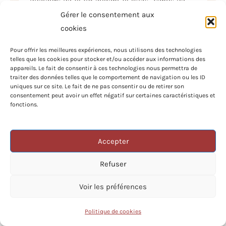
Gérer le consentement aux
tous les villages de la Galilée, de la Judée et
cookies
de Jérusalem; et la puissance du Seigneur se
18
manifestait par des guérisons.
Et voici,
Pour offrir les meilleures expériences, nous utilisons des technologies
telles que les cookies pour stocker et/ou accéder aux informations des
des gens, portant sur un lit un homme qui
appareils. Le fait de consentir à ces technologies nous permettra de
traiter des données telles que le comportement de navigation ou les ID
était paralytique, cherchaient à le faire entrer
uniques sur ce site. Le fait de ne pas consentir ou de retirer son
consentement peut avoir un effet négatif sur certaines caractéristiques et
19
et à le placer sous ses regards.
Comme
fonctions.
ils ne savaient par où l’introduire, à cause de
la foule, ils montèrent sur le toit, et ils le
Accepter
VERS
descendirent par une ouverture, avec son lit,
DU
JOU
Refuser
20
au milieu de l’assemblée, devant Jésus.
Voyant leur foi, Jésus dit:Homme, tes
Voir les préférences
21
péchés te sont pardonnés.
Les scribes et
Politique de cookies
les pharisiens se mirent à raisonner et à dire: