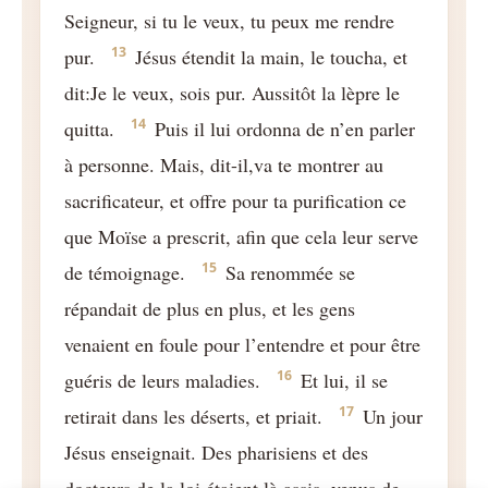
Seigneur, si tu le veux, tu peux me rendre
13
pur.
Jésus étendit la main, le toucha, et
dit:Je le veux, sois pur. Aussitôt la lèpre le
14
quitta.
Puis il lui ordonna de n’en parler
à personne. Mais, dit-il,va te montrer au
sacrificateur, et offre pour ta purification ce
que Moïse a prescrit, afin que cela leur serve
15
de témoignage.
Sa renommée se
répandait de plus en plus, et les gens
venaient en foule pour l’entendre et pour être
16
guéris de leurs maladies.
Et lui, il se
17
retirait dans les déserts, et priait.
Un jour
Jésus enseignait. Des pharisiens et des
docteurs de la loi étaient là assis, venus de