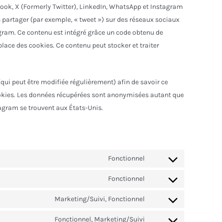
ook, X (Formerly Twitter), LinkedIn, WhatsApp et Instagram
s partager (par exemple, « tweet ») sur des réseaux sociaux
ram. Ce contenu est intégré grâce un code obtenu de
lace des cookies. Ce contenu peut stocker et traiter
 (qui peut être modifiée régulièrement) afin de savoir ce
cookies. Les données récupérées sont anonymisées autant que
tagram se trouvent aux États-Unis.
Fonctionnel
Consent
to
Fonctionnel
Consent
service
to
Marketing/Suivi, Fonctionnel
wordpress
Consent
service
to
Fonctionnel, Marketing/Suivi