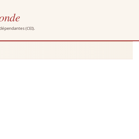
monde
ndépendantes (CEI).