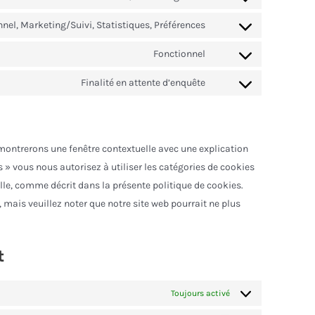
wordfence
Consent
service
to
nel, Marketing/Suivi, Statistiques, Préférences
facebook
Consent
service
to
Fonctionnel
twitter
Consent
service
to
Finalité en attente d’enquête
linkedin
Consent
service
to
whatsapp
service
divers
 montrerons une fenêtre contextuelle avec une explication
s » vous nous autorisez à utiliser les catégories de cookies
lle, comme décrit dans la présente politique de cookies.
 mais veuillez noter que notre site web pourrait ne plus
t
Toujours activé