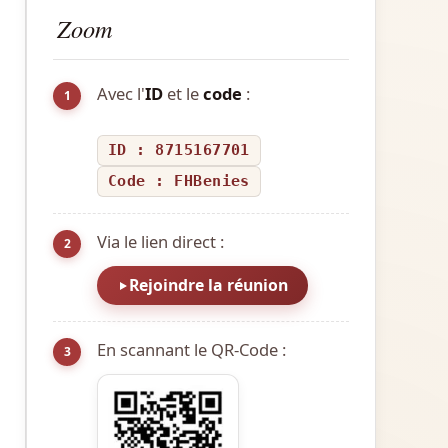
Zoom
Avec l'
ID
et le
code
:
1
ID : 8715167701
Code : FHBenies
Via le lien direct :
2
Rejoindre la réunion
En scannant le QR-Code :
3