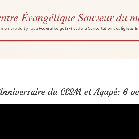
ntre Évangélique Sauveur du 
e membre du Synode Fédéral belge (SF) et de la Concertation des Églises I
Anniversaire du CESM et Agapé: 6 o