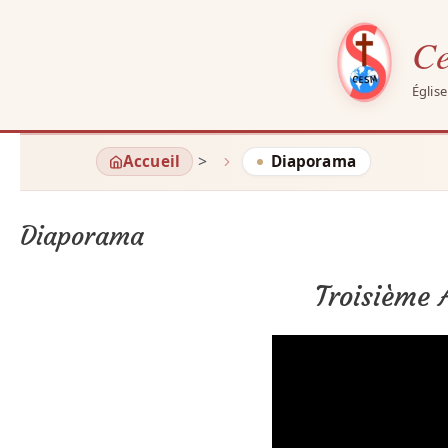
Ce
Églis
Aller
Accueil
Diaporama
au
contenu
Diaporama
Troisième 