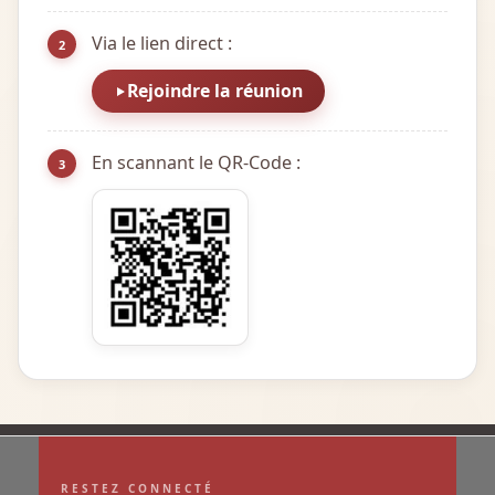
Via le lien direct :
2
Rejoindre la réunion
En scannant le QR-Code :
3
RESTEZ CONNECTÉ