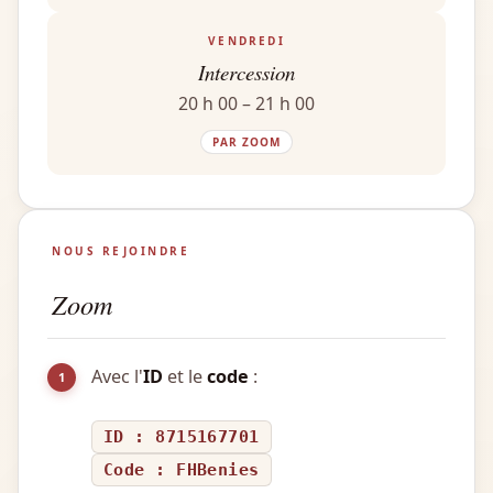
VENDREDI
Intercession
20 h 00 – 21 h 00
PAR ZOOM
NOUS REJOINDRE
Zoom
Avec l'
ID
et le
code
:
1
ID : 8715167701
Code : FHBenies