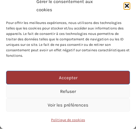
Gérer le consentement aux
Navigation
cookies
Pour offrir les meilleures expériences, nous utilisons des technologies
Conditions Générales
telles que les cookies pour stocker et/ou accéder aux informations des
appareils. Le fait de consentir à ces technologies nous permettra de
Politique de Cookies
traiter des données telles que le comportement de navigation ou les ID
uniques sur ce site. Le fait de ne pas consentir ou de retirer son
Politique de Confidentialité
consentement peut avoir un effet négatif sur certaines caractéristiques et
fonctions.
Plan du Site
REJOIGNEZ-NOUS
Accepter
VERS
Nos réseaux
DU
JOU
Refuser
Suivez l'actualité du CESM sur vos
Voir les préférences
plateformes préférées.
Politique de cookies
Copyright © 2026 Centre Évangélique Sauveur