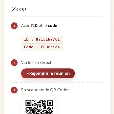
Zoom
Avec l'
ID
et le
code
:
1
ID : 8715167701
Code : FHBenies
Via le lien direct :
2
Rejoindre la réunion
En scannant le QR-Code :
3