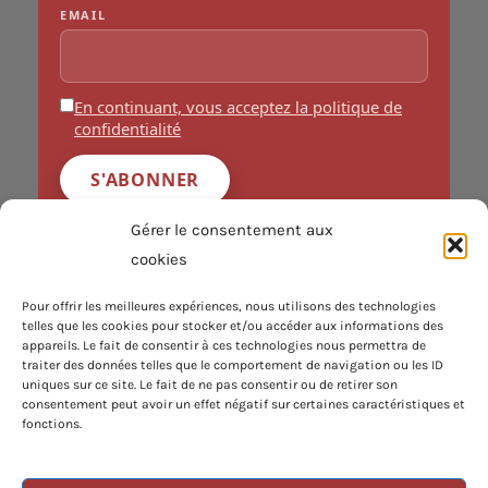
EMAIL
En continuant, vous acceptez la politique de
confidentialité
INFORMATIONS
Gérer le consentement aux
Navigation
cookies
Pour offrir les meilleures expériences, nous utilisons des technologies
Conditions Générales
telles que les cookies pour stocker et/ou accéder aux informations des
appareils. Le fait de consentir à ces technologies nous permettra de
Politique de Cookies
traiter des données telles que le comportement de navigation ou les ID
uniques sur ce site. Le fait de ne pas consentir ou de retirer son
Politique de Confidentialité
consentement peut avoir un effet négatif sur certaines caractéristiques et
fonctions.
Plan du Site
REJOIGNEZ-NOUS