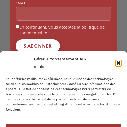
EMAIL
En continuant, vous acceptez la politique de
confidentialité
INFORMATIONS
Gérer le consentement aux
Navigation
cookies
Pour offrir les meilleures expériences, nous utilisons des technologies
Conditions Générales
telles que les cookies pour stocker et/ou accéder aux informations des
appareils. Le fait de consentir à ces technologies nous permettra de
Politique de Cookies
traiter des données telles que le comportement de navigation ou les ID
uniques sur ce site. Le fait de ne pas consentir ou de retirer son
Politique de Confidentialité
consentement peut avoir un effet négatif sur certaines caractéristiques et
fonctions.
Plan du Site
REJOIGNEZ-NOUS