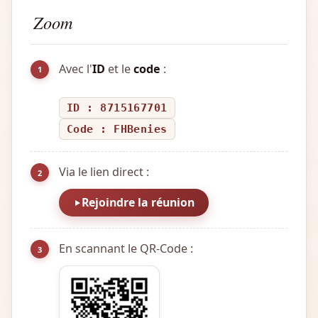
Zoom
Avec l'
ID
et le
code
:
1
ID : 8715167701
Code : FHBenies
Via le lien direct :
2
Rejoindre la réunion
En scannant le QR-Code :
3